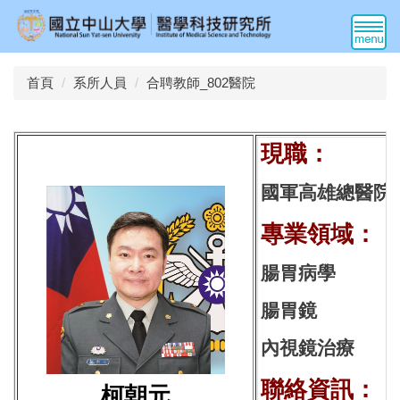
跳
到
主
要
首頁
系所人員
合聘教師_802醫院
內
容
區
現
國軍高雄總醫院
專業領域：
腸胃病學
腸胃鏡
內視鏡治療
聯絡資訊：
柯朝元