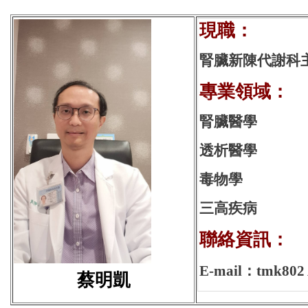
現
腎臟新陳代謝科
專業領域：
腎臟醫學
透析醫學
毒物學
三高疾病
聯絡資訊：
E-mail：tmk802 
蔡明凱