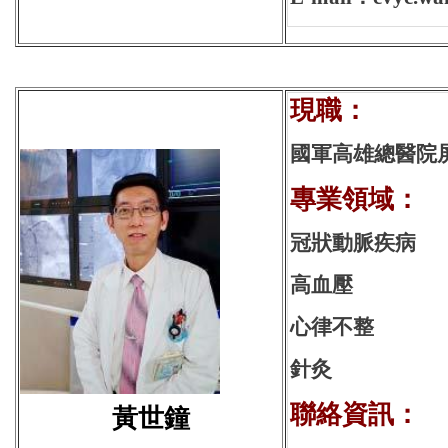
現
國軍高雄總醫院
專業領域：
冠狀動脈疾病
高血壓
心律不整
針灸
聯絡資訊：
黃世鐘