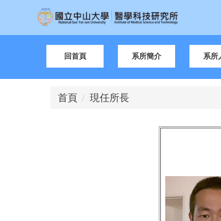
跳
到
主
要
內
回首頁
系所簡介
系所
容
區
首頁
現任所長