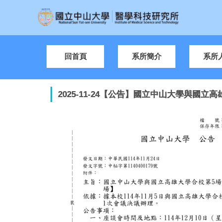
跳
到
主
要
內
回首頁
系所簡介
系所
容
區
2025-11-24【公告】國立中山大學與國